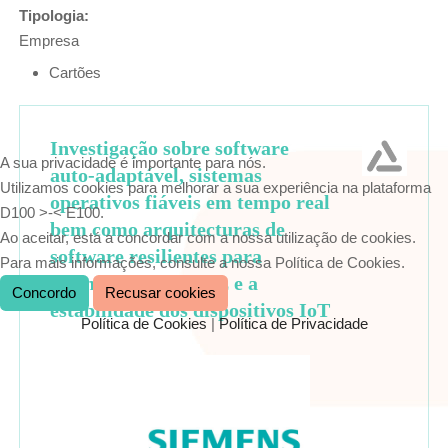
Tipologia:
Empresa
Cartões
Investigação sobre software
A sua privacidade é importante para nós.
auto-adaptável, sistemas
Utilizamos cookies para melhorar a sua experiência na plataforma
operativos fiáveis em tempo real
D100 >-< E100.
bem como arquitecturas de
Ao aceitar, está a concordar com a nossa utilização de cookies.
software resilientes para
Para mais informações, consulte a nossa Política de Cookies.
optimizar a robustez e a
Concordo
Recusar cookies
estabilidade dos dispositivos IoT
Política de Cookies
|
Política de Privacidade