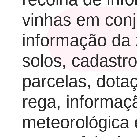
vinhas em con
informação da
solos, cadastr
parcelas, dota
rega, informaç
meteorológica 