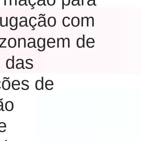
jugação com
 zonagem de
o das
ções de
ão
e