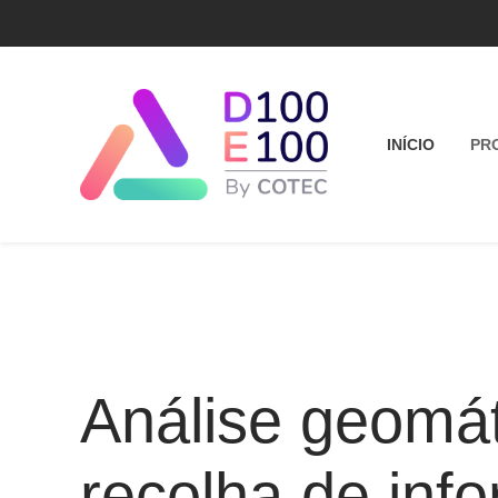
INÍCIO
PR
Análise geomát
recolha de inf